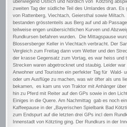
überwiegend Östlich und Nördlich von Kötzting abspi
zweiten Tag der südliche Teil des Umlandes dran. Es 
von Rattenberg, Viechtach, Geiersthal sowie Miltach.
bestanden grösstenteils aus Berg auf und ab Passagen
teilweise engen unübersichtlichen Kurven und Abzwei
Rundkursen befahren wurden. Die Mittagspause wur
Blossersberger Keller in Viechtach verbracht. Der S
Vergleich zum Freitag dann vom Wetter und den Str
der krasse Gegensatz zum Vortag, es war heiss und t
Strecken waren abgetrocknet und staubig. Leider war 
Anwohner und Touristen ein perfekter Tag für Wald- u
oder um Ausflüge zu machen, was wir öfter als uns li
bekamen, es kam uns von Traktor mit Anhänger über
hin zu Pferd mit Reiter auf den GPs sowie in den Lic
Einiges in die Quere. Am Nachmittag gab es noch ei
Kaffeepause in der „Bayerischen Spielbank Bad Kötzti
zum Endspurt auf die letzten drei GPs incl dem Rundk
Innenstadt von Kötzting ging. Der Rundkurs in der Inne